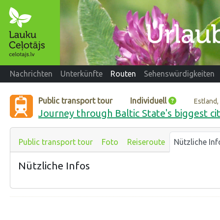
Nachrichten
Unterkünfte
Routen
Sehenswürdigkeiten
Public transport tour
Individuell
Estland,
Journey through Baltic State's biggest cit
Public transport tour
Foto
Reiseroute
Nützliche Inf
Nützliche Infos