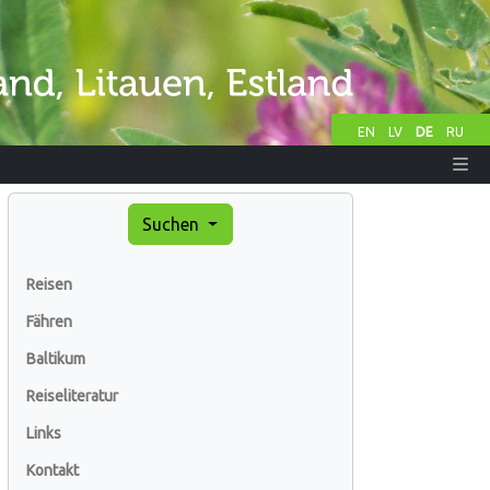
EN
LV
DE
RU
Suchen
Reisen
Fähren
Baltikum
Reiseliteratur
Links
Kontakt