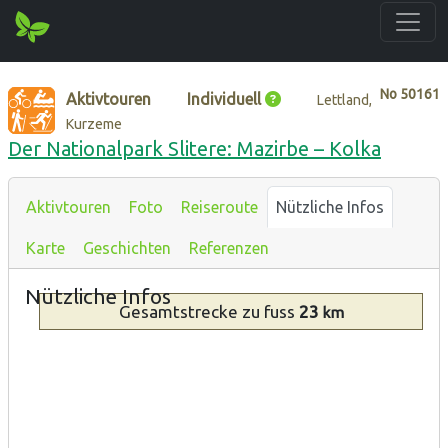
No
50161
Aktivtouren
Individuell
Lettland,
Kurzeme
Der Nationalpark Slitere: Mazirbe – Kolka
Aktivtouren
Foto
Reiseroute
Nützliche Infos
Karte
Geschichten
Referenzen
Nützliche Infos
Gesamtstrecke
zu fuss
23
km
Typ
Beschreibung
Wandern
An der
Küste