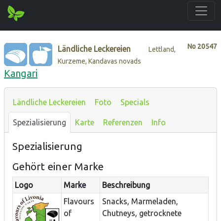
No
20547
Ländliche Leckereien
Lettland,
Kurzeme, Kandavas novads
Kangari
Ländliche Leckereien
Foto
Specials
Spezialisierung
Karte
Referenzen
Info
Spezialisierung
Gehört einer Marke
Logo
Marke
Beschreibung
Flavours
Snacks, Marmeladen,
of
Chutneys, getrocknete