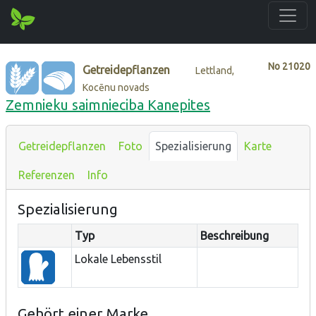
No
21020
Getreidepflanzen
Lettland,
Kocēnu novads
Zemnieku saimnieciba Kanepites
Getreidepflanzen
Foto
Spezialisierung
Karte
Referenzen
Info
Spezialisierung
Typ
Beschreibung
Lokale Lebensstil
Gehört einer Marke