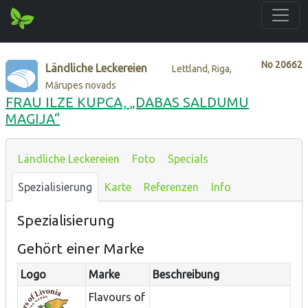
No
20662
Ländliche Leckereien
Lettland, Riga,
Mārupes novads
FRAU ILZE KUPCA, „DABAS SALDUMU
MAGIJA“
Ländliche Leckereien
Foto
Specials
Spezialisierung
Karte
Referenzen
Info
Spezialisierung
Gehört einer Marke
Logo
Marke
Beschreibung
Flavours of