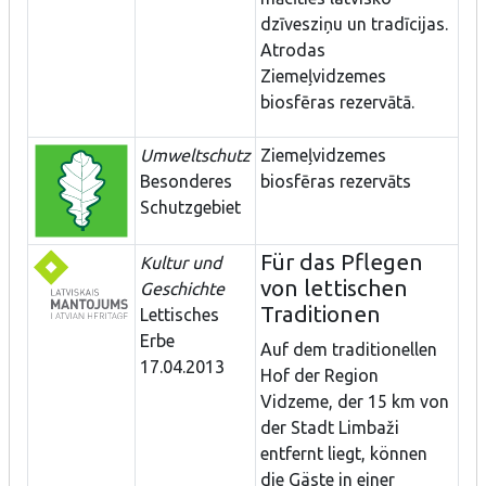
dzīvesziņu un tradīcijas.
Atrodas
Ziemeļvidzemes
biosfēras rezervātā.
Umweltschutz
Ziemeļvidzemes
Besonderes
biosfēras rezervāts
Schutzgebiet
Für das Pflegen
Kultur und
von lettischen
Geschichte
Traditionen
Lettisches
Erbe
Auf dem traditionellen
17.04.2013
Hof der Region
Vidzeme, der 15 km von
der Stadt Limbaži
entfernt liegt, können
die Gäste in einer