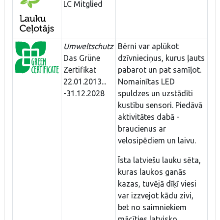
LC Mitglied
Umweltschutz
Bērni var aplūkot
Das Grüne
dzīvnieciņus, kurus ļauts
Zertifikat
pabarot un pat samīļot.
22.01.2013...
Nomainītas LED
-31.12.2028
spuldzes un uzstādīti
kustību sensori. Piedāvā
aktivitātes dabā -
braucienus ar
velosipēdiem un laivu.
Īsta latviešu lauku sēta,
kuras laukos ganās
kazas, tuvējā dīķī viesi
var izzvejot kādu zivi,
bet no saimniekiem
mācīties latvisko