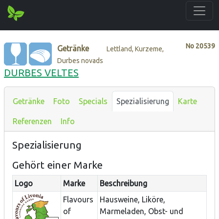
No
20539
Getränke
Lettland, Kurzeme,
Durbes novads
DURBES VELTES
Getränke
Foto
Specials
Spezialisierung
Karte
Referenzen
Info
Spezialisierung
Gehört einer Marke
Logo
Marke
Beschreibung
Flavours
Hausweine, Liköre,
of
Marmeladen, Obst- und