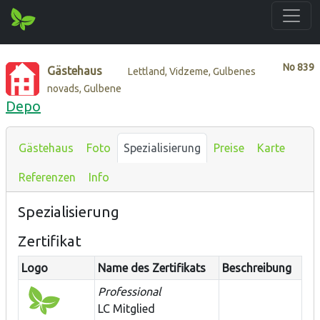
No
839
Gästehaus
Lettland, Vidzeme, Gulbenes
novads, Gulbene
Depo
Gästehaus
Foto
Spezialisierung
Preise
Karte
Referenzen
Info
Spezialisierung
Zertifikat
Logo
Name des Zertifikats
Beschreibung
Professional
LC Mitglied