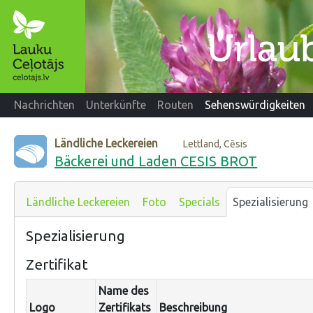
Nachrichten
Unterkünfte
Routen
Sehenswürdigkeiten
Ländliche Leckereien
Lettland, Cēsis
Bäckerei und Laden CESIS BROT
Ländliche Leckereien
Foto
Specials
Spezialisierung
Spezialisierung
Zertifikat
Name des
Logo
Zertifikats
Beschreibung