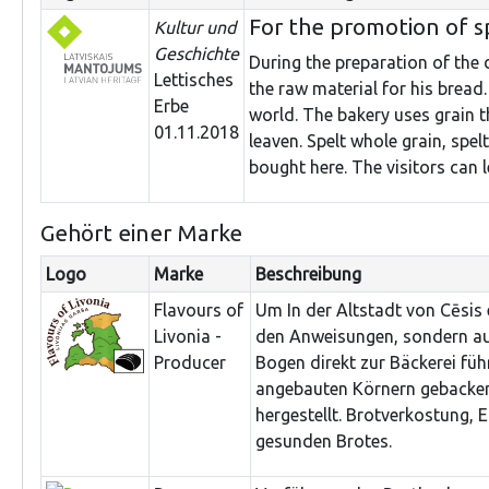
For the promotion of s
Kultur und
Geschichte
During the preparation of the 
Lettisches
the raw material for his bread.
Erbe
world. The bakery uses grain t
01.11.2018
leaven. Spelt whole grain, spe
bought here. The visitors can 
Gehört einer Marke
Logo
Marke
Beschreibung
Flavours of
Um In der Altstadt von Cēsi
Livonia -
den Anweisungen, sondern au
Producer
Bogen direkt zur Bäckerei füh
angebauten Körnern gebacken,
hergestellt. Brotverkostung,
gesunden Brotes.