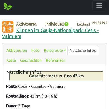
No
50194
Aktivtouren
Individuell
Lettland
Klippen im Gauja-Nationalpark: Cesis -
Valmiera
Aktivtouren
Foto
Reiseroute
Nützliche Infos
Karte
Geschichten
Referenzen
Nützliche Infos
Gesamtstrecke
zu fuss
43
km
Route:
Cēsis - Caunītes - Valmiera
Routenlänge:
43 km (13-16 h)
Dauer:
2 Tage