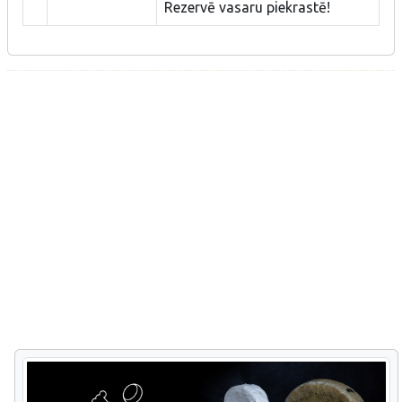
Rezervē vasaru piekrastē!