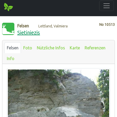
No
10513
Felsen
Lettland, Valmiera
Sietiniezis
Felsen
Foto
Nützliche Infos
Karte
Referenzen
Info