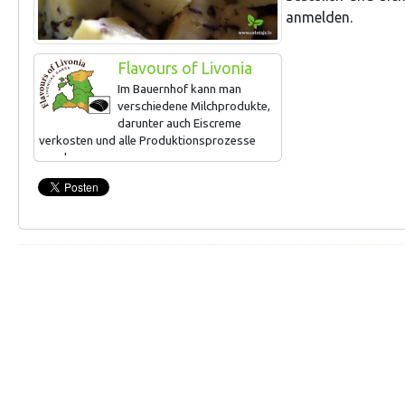
anmelden.
Flavours of Livonia
Im Bauernhof ​kann man
verschiedene Milchprodukte,
darunter auch Eiscreme
verkosten und alle Produktionsprozesse
ansehen.
Bratkäse, hausgemachte Eiscreme, Sahne
mit 40%-Fettgehalt