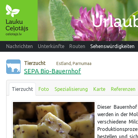
Nachrichten
Unterkünfte
Routen
Sehenswürdigkeiten
Tierzucht
Estland, Parnumaa
SEPA Bio-Bauernhof
Tierzucht
Foto
Spezialisierung
Karte
Referenzen
Dieser Bauernhof
werden in der Mol
verschiedene Mil
Produktionsproze
bestellen und sic