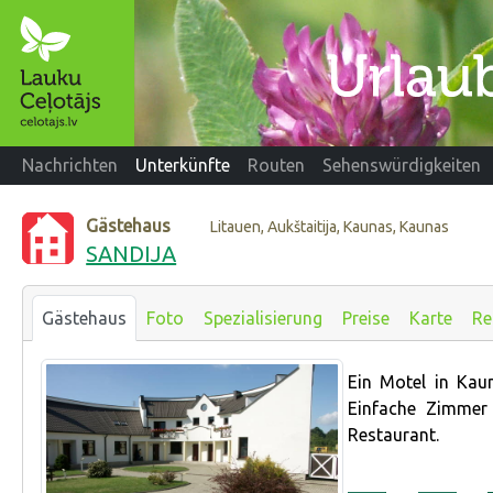
Nachrichten
Unterkünfte
Routen
Sehenswürdigkeiten
Gästehaus
Litauen, Aukštaitija, Kaunas, Kaunas
SANDIJA
Gästehaus
Foto
Spezialisierung
Preise
Karte
Re
Ein Motel in Kaun
Einfache Zimmer
Restaurant.