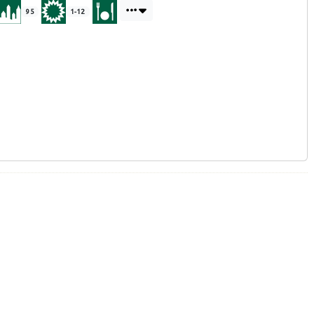
95
1-12