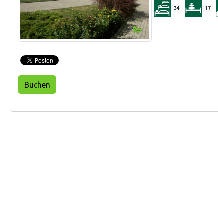
34
17
Buchen