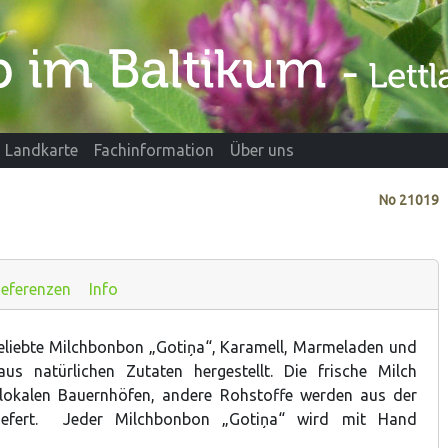
Landkarte
Fachinformation
Über uns
No
21019
eferenzen
Info
eliebte Milchbonbon „Gotiņa“, Karamell, Marmeladen und
aus natürlichen Zutaten hergestellt. Die frische Milch
okalen Bauernhöfen, andere Rohstoffe werden aus der
iefert. Jeder Milchbonbon „Gotiņa“ wird mit Hand