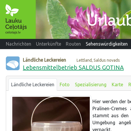
Nachrichten
Unterkünfte
Routen
Sehenswürdigkeiten
Ländliche Leckereien
Lettland, Saldus novads
Lebensmittelbetrieb SALDUS GOTINA
Ländliche Leckereien
Foto
Spezialisierung
Karte
R
Hier werden der b
Pralinen-Cremes 
stammt aus den l
Umgebung angel
verpackt.