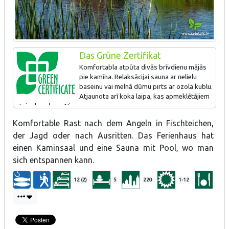
Das Grüne Zertifikat
Komfortabla atpūta divās brīvdienu mājās
pie kamīna. Relaksācijai sauna ar nelielu
baseinu vai melnā dūmu pirts ar ozola kublu.
Atjaunota arī koka laipa, kas apmeklētājiem
atvieglo ceļu uz Nirzas ezeru.
Komfortable Rast nach dem Angeln in Fischteichen,
Saimnieki piedāvā veselībai un videi draudzīgas aktivitātes –
makšķerēšanu vietējā karpu dīķī, pašu audzētus dārzeņus.
der Jagd oder nach Ausritten. Das Ferienhaus hat
einen Kaminsaal und eine Sauna mit Pool, wo man
Ir uzstādīti saules paneļi laukā, viesiem domātajās ēkās
sich entspannen kann.
pievienoti kustību sensori, uzstādīts siltumsūknis: gaiss - ūdens.
Papildinātas zināšanas par apkārtnes biodaudzveidību.
12 (2)
5
220
1-12