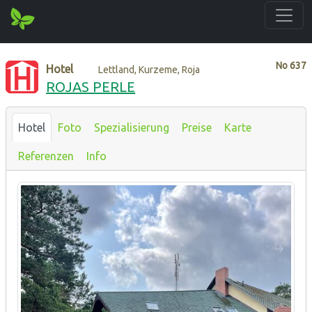
No
637
Hotel
Lettland, Kurzeme, Roja
ROJAS PERLE
Hotel
Foto
Spezialisierung
Preise
Karte
Referenzen
Info