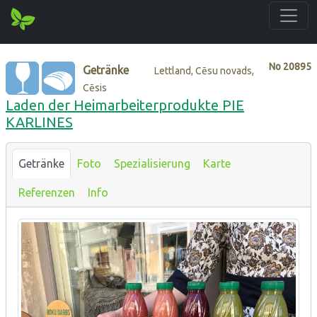
No
20895
Getränke
Lettland, Cēsu novads,
Cēsis
Laden der Heimarbeiterprodukte PIE
KARLINES
Getränke
Foto
Spezialisierung
Karte
Referenzen
Info