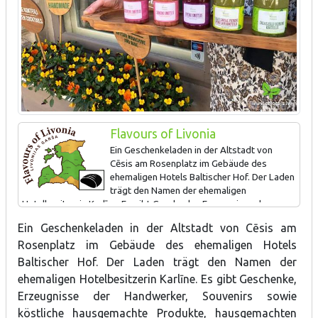
Flavours of Livonia
Ein Geschenkeladen in der Altstadt von
Cēsis am Rosenplatz im Gebäude des
ehemaligen Hotels Baltischer Hof. Der Laden
trägt den Namen der ehemaligen
Hotelbesitzerin Karlīne. Es gibt Geschenke, Erzeugnisse der
Handwerker, Souvenirs sowie köstliche hausgemachte Produkte,
Ein Geschenkeladen in der Altstadt von Cēsis am
hausgemachten Wein und Hausbranntwein zum Kaufen.
Rosenplatz im Gebäude des ehemaligen Hotels
Bei einer Verkostung kann man die Geschmacksnoten und Farben
Baltischer Hof. Der Laden trägt den Namen der
der vor Ort zubereiteten grünen Cocktails, Beeren-Smoothies
ehemaligen Hotelbesitzerin Karlīne. Es gibt Geschenke,
und Variationen verschiedener Gemüsesäfte bewerten.
Erzeugnisse der Handwerker, Souvenirs sowie
köstliche hausgemachte Produkte, hausgemachten