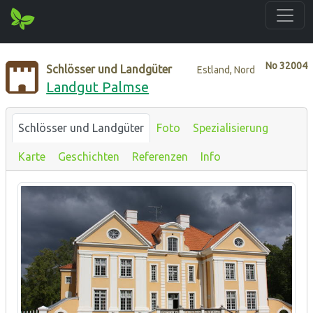
No
32004
Schlösser und Landgüter
Estland, Nord
Landgut Palmse
Schlösser und Landgüter
Foto
Spezialisierung
Karte
Geschichten
Referenzen
Info