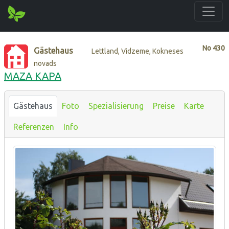
No
430
Gästehaus
Lettland, Vidzeme, Kokneses
novads
MAZA KAPA
Gästehaus
Foto
Spezialisierung
Preise
Karte
Referenzen
Info