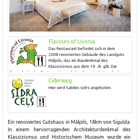
Flavours of Livonia
Das Restaurant befindet sich in dem
2008 renovierten Gebäude des Landguts
Mālpils, das als Baudenkmal des
Klassizismus aus dem 19. Jh. gilt. Die
Speisekarte des Restaurants wird ständig geändert und mit
saisonalen Gerichten ergänzt. Eine Kombination aus feinen
Ciderweg
Geschmäcken und einem eleganten Ambiente des Landguts.
Hier wird Sabiles sidrs angeboten.
Ein renoviertes Gutshaus in Mālpils, 18km von Sigulda.
In einem hervorragenden Architekturdenkmal des
Klassizismus und Historischem Museum wurde ein