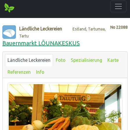
No
22088
Ländliche Leckereien
Estland, Tartumaa,
Tartu
Bauernmarkt LÕUNAKESKUS
Ländliche Leckereien
Foto
Spezialisierung
Karte
Referenzen
Info