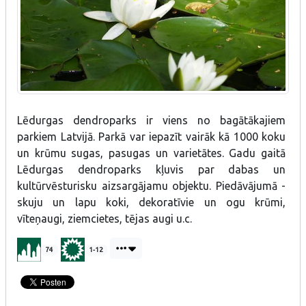
Lēdurgas dendroparks ir viens no bagātākajiem
parkiem Latvijā. Parkā var iepazīt vairāk kā 1000 koku
un krūmu sugas, pasugas un varietātes. Gadu gaitā
Lēdurgas dendroparks kļuvis par dabas un
kultūrvēsturisku aizsargājamu objektu. Piedāvājumā -
skuju un lapu koki, dekoratīvie un ogu krūmi,
vīteņaugi, ziemcietes, tējas augi u.c.
74
1-12