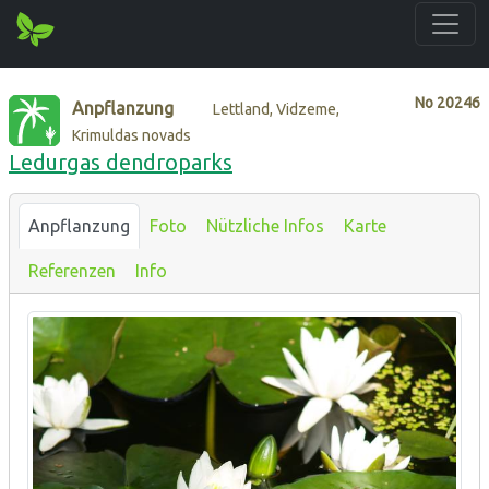
No
20246
Anpflanzung
Lettland, Vidzeme,
Krimuldas novads
Ledurgas dendroparks
Anpflanzung
Foto
Nützliche Infos
Karte
Referenzen
Info