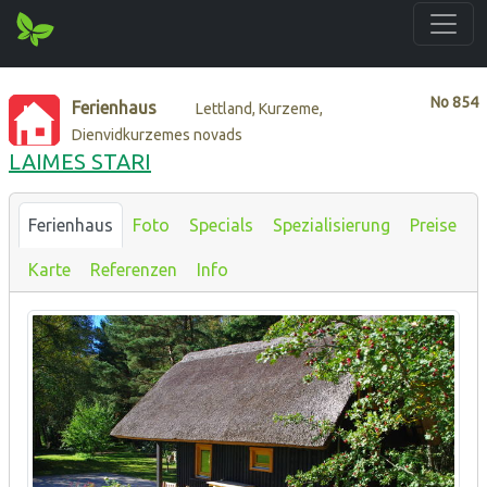
No
854
Ferienhaus
Lettland, Kurzeme,
Dienvidkurzemes novads
LAIMES STARI
Ferienhaus
Foto
Specials
Spezialisierung
Preise
Karte
Referenzen
Info