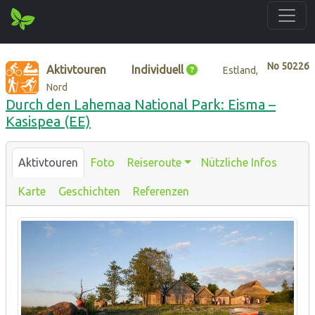
No
50226
Aktivtouren
Individuell
Estland,
Nord
Durch den Lahemaa National Park: Eisma –
Kasispea (EE)
Aktivtouren
Foto
Reiseroute
Nützliche Infos
Karte
Geschichten
Referenzen