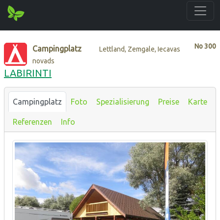
No
300
Campingplatz
Lettland, Zemgale, Iecavas
novads
LABIRINTI
Campingplatz
Foto
Spezialisierung
Preise
Karte
Referenzen
Info