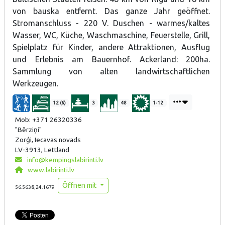
von bauska entfernt. Das ganze Jahr geöffnet.
Stromanschluss - 220 V. Duschen - warmes/kaltes
Wasser, WC, Küche, Waschmaschine, Feuerstelle, Grill,
Spielplatz für Kinder, andere Attraktionen, Ausflug
und Erlebnis am Bauernhof. Ackerland: 200ha.
Sammlung von alten landwirtschaftlichen
Werkzeugen.
12 (6)
3
48
1-12
Mob: +371 26320336
"Bērziņi"
Zorģi, Iecavas novads
LV-3913, Lettland
info@kempingslabirinti.lv
www.labirinti.lv
Öffnen mit
56.5638,24.1679