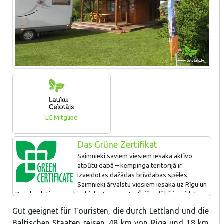
LC Mitglied
Das Grüne Zertifikat
Saimnieki saviem viesiem iesaka aktīvo
atpūtu dabā – kempinga teritorijā ir
izveidotas dažādas brīvdabas spēles.
Saimnieki ārvalstu viesiem iesaka uz Rīgu un
Bausku doties ar sabiedrisko transportu. Šajā nolūkā izveidota
speciāla karte – kā ar kājām aiziet līdz tuvākai autobusa pieturai
Gut geeignet für Touristen, die durch Lettland und die
un norādīts, kur atrast reisu sarakstu.
Baltischen Staaten reisen. 48 km von Riga und 18 km