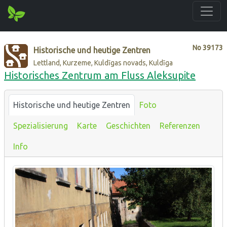
No
39173
Historische und heutige Zentren
Lettland, Kurzeme, Kuldīgas novads, Kuldīga
Historisches Zentrum am Fluss Aleksupite
Historische und heutige Zentren
Foto
Spezialisierung
Karte
Geschichten
Referenzen
Info