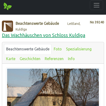
No
39240
Beachtenswerte Gebäude
Lettland,
Kuldīga
Das Wachhäuschen von Schloss Kuldiga
Beachtenswerte Gebäude
Foto
Spezialisierung
Karte
Geschichten
Referenzen
Info