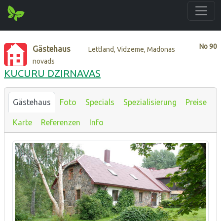
No
90
Gästehaus
Lettland, Vidzeme, Madonas
novads
KUCURU DZIRNAVAS
Gästehaus
Foto
Specials
Spezialisierung
Preise
Karte
Referenzen
Info