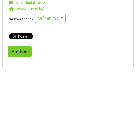
kucuri@inbox.lv
www.kucuri.lv/
Öffnen mit
56.9246,26.0163
Buchen