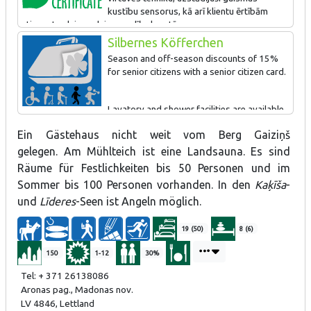
kustību sensorus, kā arī klientu ērtībām
atjaunotas laipas dzirnavu dīķa krastā.
Silbernes Köfferchen
Viesiem piedāvā videi draudzīgas aktivitātes – izbraucienus ar
Season and off-season discounts of 15%
pašu velosipēdiem. Saimniecībā efektivizēts apgaismojums un
for senior citizens with a senior citizen card.
ieviests latvisko kāzu piedāvājums.
Lavatory and shower facilities are available
on the first floor of the building.
Ein Gästehaus nicht weit vom Berg Gaiziņš
gelegen. Am Mühlteich ist eine Landsauna. Es sind
Räume für Festlichkeiten bis 50 Personen und im
Sommer bis 100 Personen vorhanden. In den
Kaķīša
-
und
Līderes
-Seen ist Angeln möglich.
19 (50)
8 (6)
150
1-12
30%
Tel: + 371 26138086
Aronas pag., Madonas nov.
LV 4846, Lettland