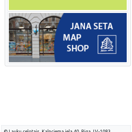
© Lauku celotajs, Kalnciema iela 40, Riga, LV-1083,