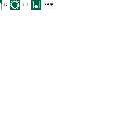
56
1-12