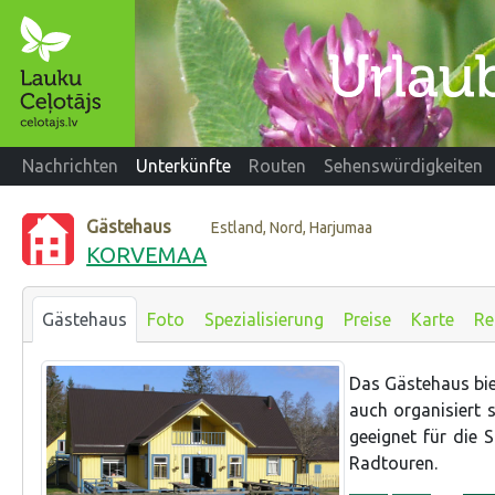
Nachrichten
Unterkünfte
Routen
Sehenswürdigkeiten
Gästehaus
Estland, Nord, Harjumaa
KORVEMAA
Gästehaus
Foto
Spezialisierung
Preise
Karte
Re
Das Gästehaus bie
auch organisiert 
geeignet für die 
Radtouren.