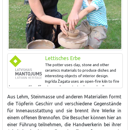
Lettisches Erbe
The potter uses clay, stone and other
ceramics materials to produce dishes and
interesting objects of interior design.
Ingrīda Žagata uses an open-fire kiln to fire
her wares. She offers tours, demonstrates her work, allows
visitors to try their own hand at ceramics, invites people to
Aus Lehm, Steinmasse und anderen Materialien formt
attend the opening of the kiln, and accepts orders for new
die Töpferin Geschirr und verschiedene Gegenstände
products.
für Innenausstattung und sie brennt ihre Werke in
einem offenen Brennofen. Die Besucher können hier an
SIGN AWARDED FOR: Developing Latvian pottery traditions
einer Führung teilnehmen, die Handwerkerin bei ihrer