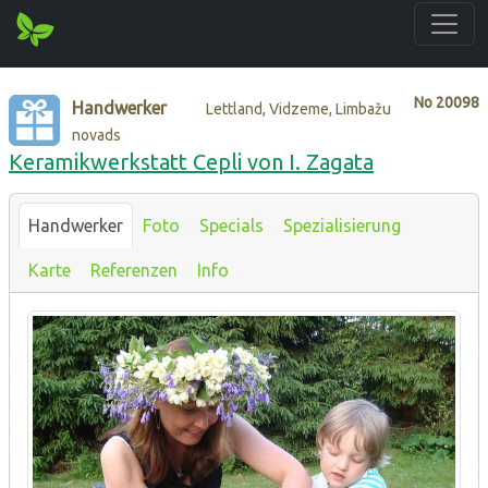
No
20098
Handwerker
Lettland, Vidzeme, Limbažu
novads
Keramikwerkstatt Cepli von I. Zagata
Handwerker
Foto
Specials
Spezialisierung
Karte
Referenzen
Info