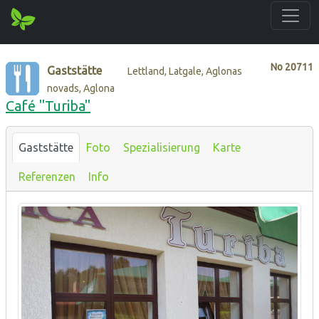
No
20711
Gaststätte
Lettland, Latgale, Aglonas
novads, Aglona
Café "Turiba"
Gaststätte
Foto
Spezialisierung
Karte
Referenzen
Info