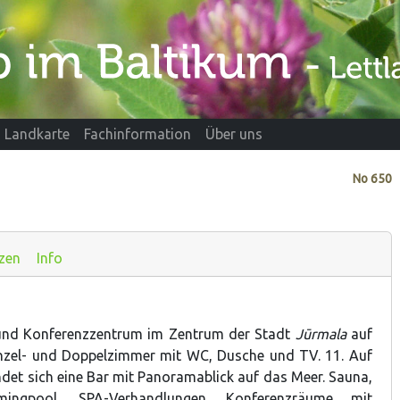
Landkarte
Fachinformation
Über uns
No
650
zen
Info
 und Konferenzzentrum im Zentrum der Stadt
Jūrmala
auf
inzel- und Doppelzimmer mit WC, Dusche und TV. 11. Auf
ndet sich eine Bar mit Panoramablick auf das Meer. Sauna,
ingpool, SPA-Verhandlungen. Konferenzräume mit