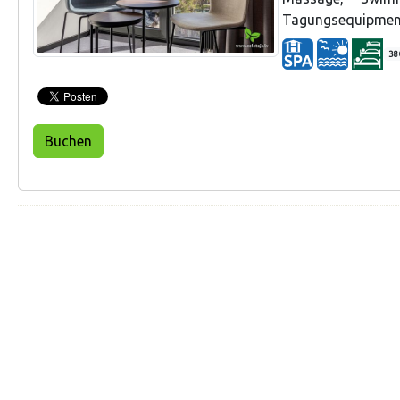
Tagungsequipment
38
Buchen