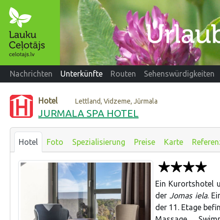
Nachrichten
Unterkünfte
Routen
Sehenswürdigkeiten
Hotel
Lettland, Vidzeme, Jūrmala
JURMALA SPA HOTEL
Hotel
Foto
Spezialisierung
Preise
Karte
Referen
Ein Kurortshotel
der
Jomas iela
. E
der 11. Etage befi
Massage, Swimm