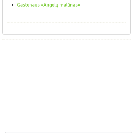
Gästehaus «Angelų malūnas»