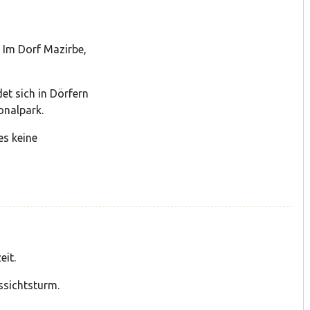
Im Dorf Mazirbe,
et sich in Dörfern
onalpark.
es keine
it.
ssichtsturm.