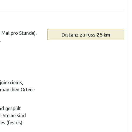
 Mal pro Stunde).
Distanz
zu fuss
25
km
.
jniekciems,
n manchen Orten -
nd gespült
 Steine sind
es (festes)