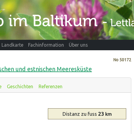
Landkarte
Fachinformation
Über uns
No
50172
schen und estnischen Meeresküste
e
Geschichten
Referenzen
Distanz
zu fuss
23
km