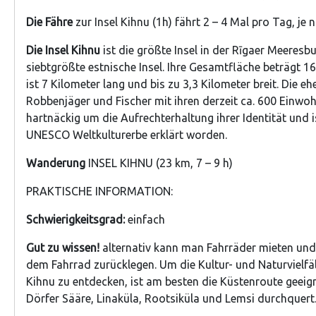
Die Fähre
zur Insel Kihnu (1h) fährt 2 – 4 Mal pro Tag, je
Die Insel Kihnu
ist die größte Insel in der Rīgaer Meeresb
siebtgrößte estnische Insel. Ihre Gesamtfläche beträgt 16,
ist 7 Kilometer lang und bis zu 3,3 Kilometer breit. Die e
Robbenjäger und Fischer mit ihren derzeit ca. 600 Einwo
hartnäckig um die Aufrechterhaltung ihrer Identität und 
UNESCO Weltkulturerbe erklärt worden.
Wanderung
INSEL KIHNU (23 km, 7 – 9 h)
PRAKTISCHE INFORMATION:
Schwierigkeitsgrad:
einfach
Gut zu wissen!
alternativ kann man Fahrräder mieten und
dem Fahrrad zurücklegen. Um die Kultur- und Naturvielfält
Kihnu zu entdecken, ist am besten die Küstenroute geeigne
Dörfer Sääre, Linaküla, Rootsiküla und Lemsi durchquert