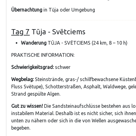
Übernachtung
in Tūja oder Umgebung
Tag 7
Tūja - Svētciems
Wanderung
TŪJA - SVĒTCIEMS (24 km, 8 – 10 h)
PRAKTISCHE INFORMATION:
Schwierigkeitsgrad:
schwer
Wegbelag:
Steinstrände, gras-/ schilfbewachsene Küsten
Fluss Svētupe), Schotterstraßen, Asphalt, Waldwege, gel
Strand gespülte Algen.
Gut zu wissen!
Die Sandsteinaufschlüsse bestehen aus l
instabilem Material. Deshalb ist es nicht sicher, sich ihn
unten zu nähern oder sich in die von Wellen ausgewasch
begeben.