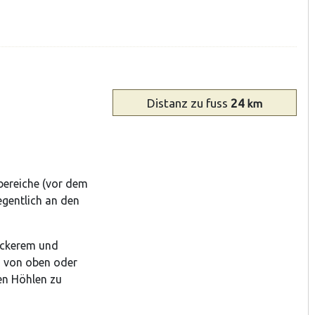
Distanz
zu fuss
24
km
bereiche (vor dem
egentlich an den
ockerem und
en von oben oder
en Höhlen zu