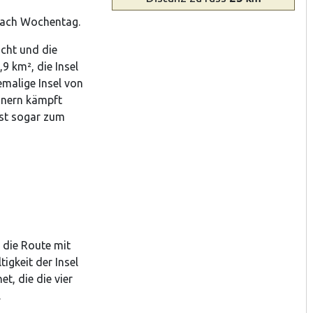
 nach Wochentag.
ucht und die
9 km², die Insel
hemalige Insel von
hnern kämpft
ist sogar zum
 die Route mit
igkeit der Insel
t, die die vier
.