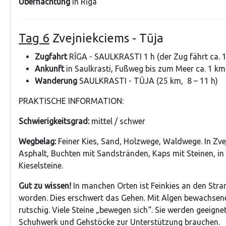
Übernachtung
in Rīga
Tag 6
Zvejniekciems - Tūja
Zugfahrt
RĪGA - SAULKRASTI 1 h (der Zug fährt ca. 1
Ankunft
in Saulkrasti, Fußweg bis zum Meer ca. 1 km
Wanderung
SAULKRASTI - TŪJA (25 km, 8 – 11 h)
PRAKTISCHE INFORMATION:
Schwierigkeitsgrad:
mittel / schwer
Wegbelag:
Feiner Kies, Sand, Holzwege, Waldwege. In Zve
Asphalt, Buchten mit Sandstränden, Kaps mit Steinen, i
Kieselsteine.
Gut zu wissen!
In manchen Orten ist Feinkies an den Stra
worden. Dies erschwert das Gehen. Mit Algen bewachsene
rutschig. Viele Steine „bewegen sich“. Sie werden geeignet
Schuhwerk und Gehstöcke zur Unterstützung brauchen.