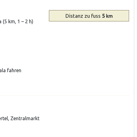
Distanz
zu fuss
5
km
(5 km, 1 – 2 h)
ala fahren
ertel, Zentralmarkt