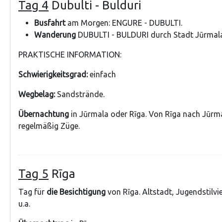
Tag 4
Dubulti - Bulduri
Busfahrt
am Morgen: ENGURE - DUBULTI.
Wanderung
DUBULTI - BULDURI durch Stadt Jūrmala 
PRAKTISCHE INFORMATION:
Schwierigkeitsgrad:
einfach
Wegbelag:
Sandstrände.
Übernachtung
in Jūrmala oder Rīga. Von Rīga nach Jūrm
regelmäßig Züge.
Tag 5
Rīga
Tag für
die Besichtigung
von Rīga. Altstadt, Jugendstilvi
u.a.