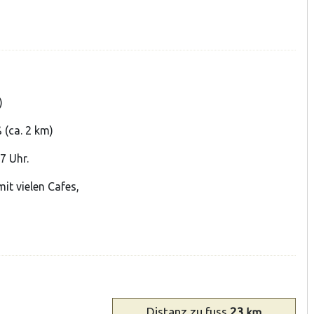
)
 (ca. 2 km)
7 Uhr.
it vielen Cafes,
Distanz
zu fuss
23
km