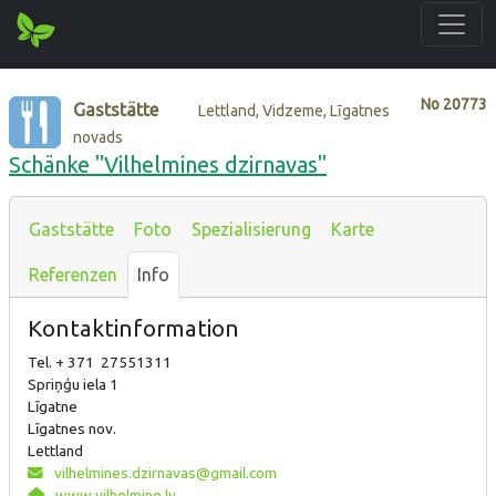
No
20773
Gaststätte
Lettland, Vidzeme, Līgatnes
novads
Schänke "Vilhelmines dzirnavas"
Gaststätte
Foto
Spezialisierung
Karte
Referenzen
Info
Kontaktinformation
Tel. + 371 27551311
Spriņģu iela 1
Līgatne
Līgatnes nov.
Lettland
vilhelmines.dzirnavas@gmail.com
www.vilhelmine.lv