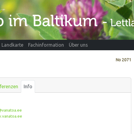
Landkarte
Fachinformation
Über uns
No
2071
ferenzen
Info
@vanatoa.ee
vanatoa.ee