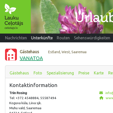
Nachrichten
Unterkünfte
Routen
Sehenswürdigkeiten
Gästehaus
Estland, West, Saaremaa
VANATOA
Gästehaus
Foto
Spezialisierung
Preise
Karte
Re
Kontaktinformation
Triin Rosing
info
Tel: +372 4548884, 55587494
www.
Koguva küla, Liiva sjk.
Muhu vald, Saaremaa
94724, Estland