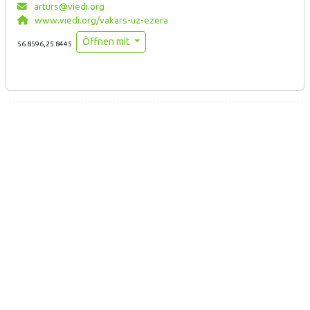
arturs@viedi.org
www.viedi.org/vakars-uz-ezera
Öffnen mit
56.8596,25.8445