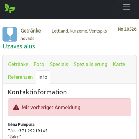
No
20526
Getränke
Lettland, Kurzeme, Ventspils
novads
Uzavas alus
Getränke
Foto
Specials
Spezialisierung
Karte
Referenzen
Info
Kontaktinformation
Mit vorheriger Anmeldung!
Irēna Pumpura
Tālr. +371 29219145
"Zaksi"