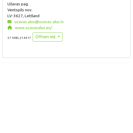
Užavas pag.
Ventspils nov.
LV-3627, Lettland
uzavas.alus@uzavas-alus.lv
www.uzavasalus.eu/
Öffnen mit
57.1985,21.4417