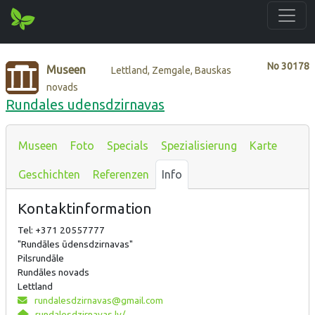
No
30178
Museen
Lettland, Zemgale, Bauskas
novads
Rundales udensdzirnavas
Museen
Foto
Specials
Spezialisierung
Karte
Geschichten
Referenzen
Info
Kontaktinformation
Tel: +371 20557777
"Rundāles ūdensdzirnavas"
Pilsrundāle
Rundāles novads
Lettland
rundalesdzirnavas@gmail.com
rundalesdzirnavas.lv/