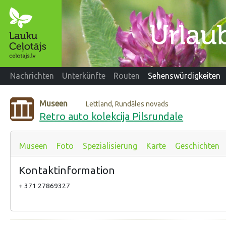
Nachrichten
Unterkünfte
Routen
Sehenswürdigkeiten
Museen
Lettland, Rundāles novads
Retro auto kolekcija Pilsrundale
Museen
Foto
Spezialisierung
Karte
Geschichten
Kontaktinformation
+ 371 27869327