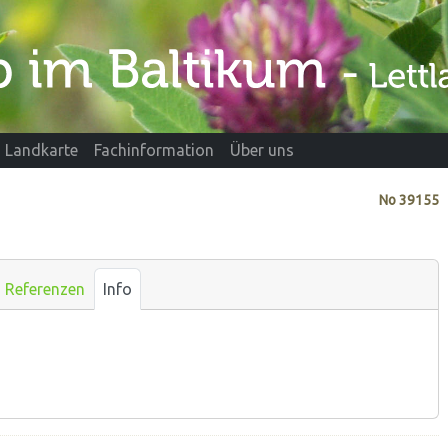
Landkarte
Fachinformation
Über uns
No
39155
Referenzen
Info