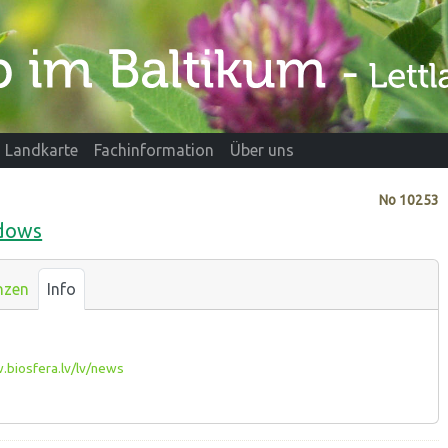
Landkarte
Fachinformation
Über uns
No
10253
adows
nzen
Info
biosfera.lv/lv/news