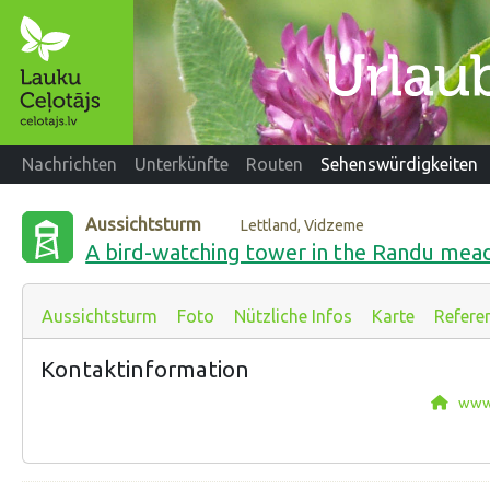
Nachrichten
Unterkünfte
Routen
Sehenswürdigkeiten
Aussichtsturm
Lettland, Vidzeme
A bird-watching tower in the Randu me
Aussichtsturm
Foto
Nützliche Infos
Karte
Refere
Kontaktinformation
www.