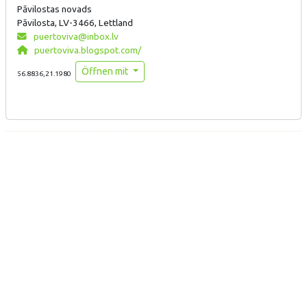
Pāvilostas novads
Pāvilosta, LV-3466, Lettland
puertoviva@inbox.lv
puertoviva.blogspot.com/
Öffnen mit
56.8836,21.1980