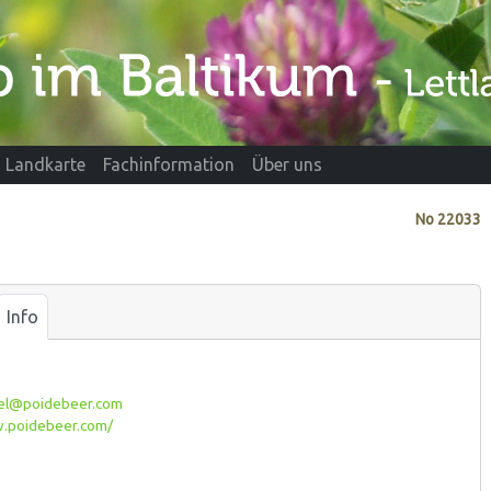
Landkarte
Fachinformation
Über uns
No
22033
Info
tel@poidebeer.com
poidebeer.com/