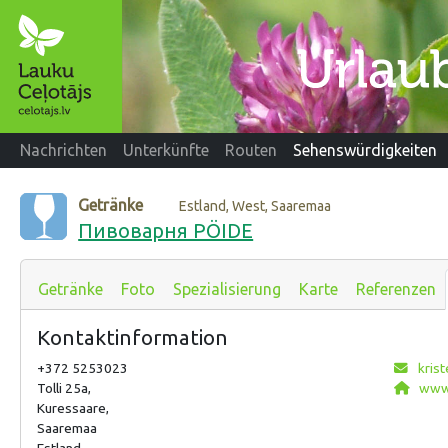
Nachrichten
Unterkünfte
Routen
Sehenswürdigkeiten
Getränke
Estland, West, Saaremaa
Пивоварня PÖIDE
Getränke
Foto
Spezialisierung
Karte
Referenzen
Kontaktinformation
+372 5253023
kris
Tolli 25a,
www.
Kuressaare,
Saaremaa
Estland