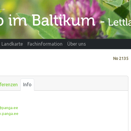
Landkarte
Fachinformation
Über uns
No
2135
ferenzen
Info
@panga.ee
panga.ee