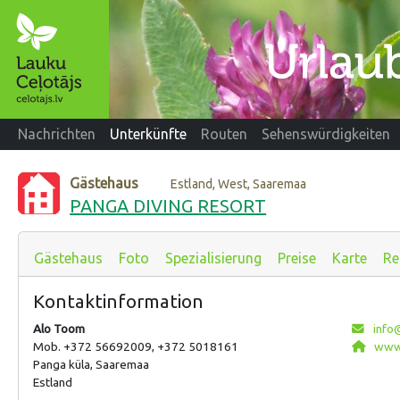
Nachrichten
Unterkünfte
Routen
Sehenswürdigkeiten
Gästehaus
Estland, West, Saaremaa
PANGA DIVING RESORT
Gästehaus
Foto
Spezialisierung
Preise
Karte
Re
Kontaktinformation
Alo Toom
info
Mob. +372 56692009, +372 5018161
www.
Panga küla, Saaremaa
Estland