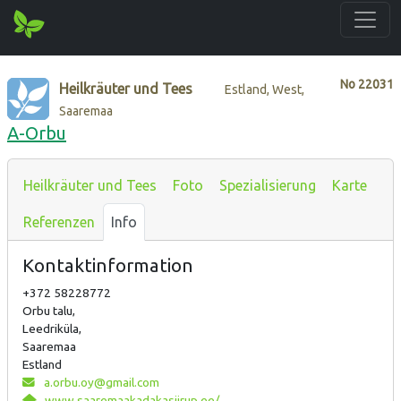
No
22031
Heilkräuter und Tees
Estland, West,
Saaremaa
A-Orbu
Heilkräuter und Tees
Foto
Spezialisierung
Karte
Referenzen
Info
Kontaktinformation
+372 58228772
Orbu talu,
Leedriküla,
Saaremaa
Estland
a.orbu.oy@gmail.com
www.saaremaakadakasiirup.ee/