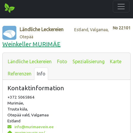
No
22101
Ländliche Leckereien
Estland, Valgamaa,
Otepää
Weinkeller MURIMÄE
Ländliche Leckereien
Foto
Spezialisierung
Karte
Referenzen
Info
Kontaktinformation
+372 5065864
Murimäe,
Truuta küla,
Otepää vald, Valgamaa
Estland
info@murimaevein.ee
murimaevein.ee/