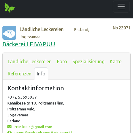
No
22071
Ländliche Leckereien
Estland,
Jogevamaa
Bäckerei LEIVAPUU
Ländliche Leckereien
Foto
Spezialisierung
Karte
Referenzen
Info
Kontaktinformation
+372 55595957
Kannikese tn 19, Põltsamaa linn,
Põltsamaa vald,
Jõgevamaa
Estland
triin.kuus@gmail.com
www.facebook.com/Leivapuu1/