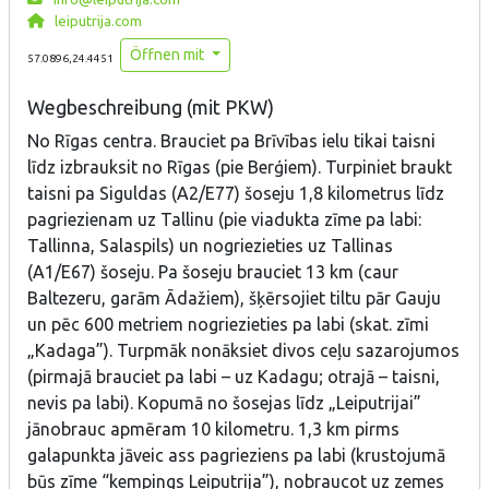
leiputrija.com
Öffnen mit
57.0896,24.4451
Wegbeschreibung (mit PKW)
No Rīgas centra. Brauciet pa Brīvības ielu tikai taisni
līdz izbrauksit no Rīgas (pie Berģiem). Turpiniet braukt
taisni pa Siguldas (A2/E77) šoseju 1,8 kilometrus līdz
pagriezienam uz Tallinu (pie viadukta zīme pa labi:
Tallinna, Salaspils) un nogriezieties uz Tallinas
(A1/E67) šoseju. Pa šoseju brauciet 13 km (caur
Baltezeru, garām Ādažiem), šķērsojiet tiltu pār Gauju
un pēc 600 metriem nogriezieties pa labi (skat. zīmi
„Kadaga”). Turpmāk nonāksiet divos ceļu sazarojumos
(pirmajā brauciet pa labi – uz Kadagu; otrajā – taisni,
nevis pa labi). Kopumā no šosejas līdz „Leiputrijai”
jānobrauc apmēram 10 kilometru. 1,3 km pirms
galapunkta jāveic ass pagrieziens pa labi (krustojumā
būs zīme “kempings Leiputrija”), nobraucot uz zemes