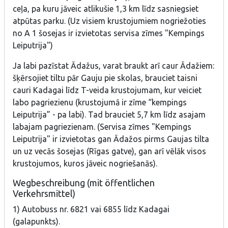
ceļa, pa kuru jāveic atlikušie 1,3 km līdz sasniegsiet
atpūtas parku. (Uz visiem krustojumiem nogriežoties
no A 1 šosejas ir izvietotas servisa zīmes "Kempings
Leiputrija")
Ja labi pazīstat Ādažus, varat braukt arī caur Ādažiem:
šķērsojiet tiltu pār Gauju pie skolas, brauciet taisni
cauri Kadagai līdz T-veida krustojumam, kur veiciet
labo pagriezienu (krustojumā ir zīme “kempings
Leiputrija” - pa labi). Tad brauciet 5,7 km līdz asajam
labajam pagriezienam. (Servisa zīmes "Kempings
Leiputrija" ir izvietotas gan Ādažos pirms Gaujas tilta
un uz vecās šosejas (Rīgas gatve), gan arī vēlāk visos
krustojumos, kuros jāveic nogriešanās).
Wegbeschreibung (mit öffentlichen
Verkehrsmittel)
1) Autobuss nr. 6821 vai 6855 līdz Kadagai
(galapunkts).