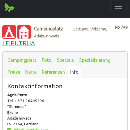
No
749
Campingplatz
Lettland, Vidzeme,
Ādažu novads
LEIPUTRIJA
Campingplatz
Foto
Specials
Spezialisierung
Preise
Karte
Referenzen
Info
Kontaktinformation
Agris Perro
Tel: + 371 26405596
“Stirniņas”
Iļķene
Ādažu novads
LV-2164, Lettland
info@leiputrija.com