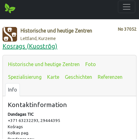
No
37052
Historische und heutige Zentren
Lettland, Kurzeme
Kosrags (Kuostrõg)
Historische und heutige Zentren
Foto
Spezialisierung
Karte
Geschichten
Referenzen
Info
Kontaktinformation
Dundagas TIC
+371 63232293, 29444395
Košrags
Kolkas pag.
Dundagas nov.